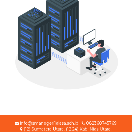
info@smanegeri1alasa.sch.id
082360745769
(12) Sumatera Utara, (12.24) Kab. Nias Utara,